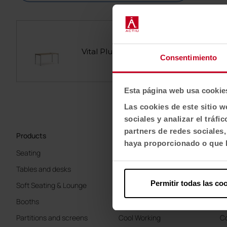
Vital Plus
Consentimiento
Esta página web usa cookie
Las cookies de este sitio w
sociales y analizar el trá
partners de redes sociales
Products
Sectors
Ab
haya proporcionado o que h
Seating
Offices
K
Tables and desks
Health
Te
Permitir todas las co
Soft Seating & Lounge
Education
Li
Booths
Hospitality
W
Partitions and screens
Cool Working
Co