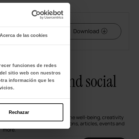
Download
Acerca de las cookies
frecer funciones de redes
del sitio web con nuestros
Newsletter and social
otra información que les
vicios.
networks
Rechazar
We tell you how spaces redefine well-being, creativity
and productivity: new collections, articles, events and
more.
Email newsletter