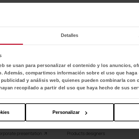
Detalles
s
eb se usan para personalizar el contenido y los anuncios, o
fico. Además, compartimos información sobre el uso que haga 
, publicidad y análisis web, quienes pueden combinarla con 
out us
More Actiu
ayan recopilado a partir del uso que haya hecho de sus ser
now us
Projects
chnological Park
Resources
okies
Personalizar
fe Friendly Spaces
Innovation
ork
Sustainability
rporate presentation
Products designers