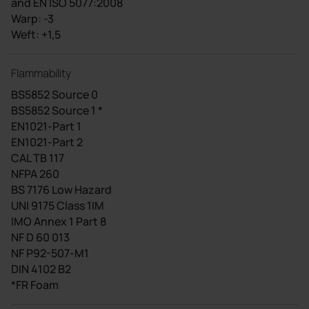
and EN ISO 5077:2008
Warp: -3
Weft: +1,5
Flammability
BS5852 Source 0
BS5852 Source 1 *
EN1021-Part 1
EN1021-Part 2
CAL TB 117
NFPA 260
BS 7176 Low Hazard
UNI 9175 Class 1IM
IMO Annex 1 Part 8
NF D 60 013
NF P92-507-M1
DIN 4102 B2
*FR Foam