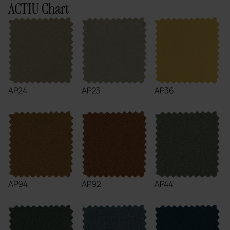
ACTIU Chart
AP24
AP23
AP36
AP94
AP92
AP44