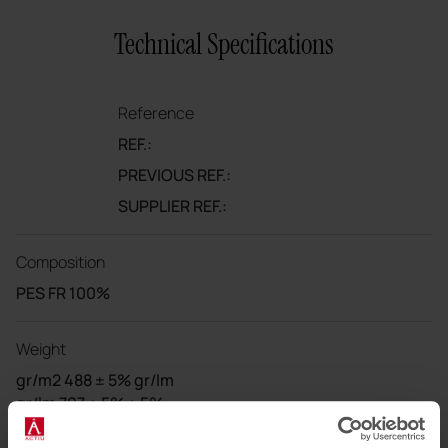
Technical Specifications
Reference
REF.:
PREVIOUS REF.:
SUPPLIER REF.:
Composition
PES FR 100%
Weight
gr/m2 488 ± 5% gr/lm
gr/lm 707 ± 5% ± 5%