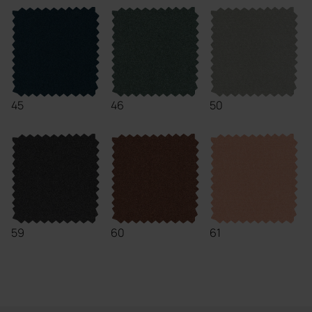
45
46
50
59
60
61