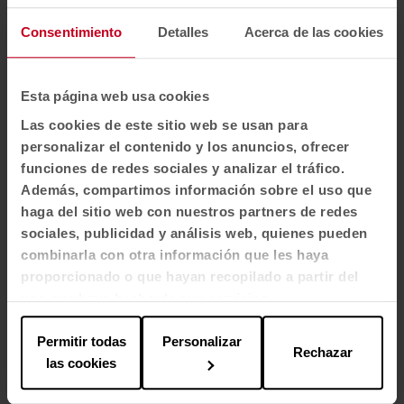
Width
Consentimiento
Detalles
Acerca de las cookies
140 + 4 cm
Abrasion Resistance
Esta página web usa cookies
50.000 rubs - EN ISO 12947-2 (Martindale)
Las cookies de este sitio web se usan para
personalizar el contenido y los anuncios, ofrecer
Abrasion resistance (change in appearance: 3000 cycles)
funciones de redes sociales y analizar el tráfico.
Además, compartimos información sobre el uso que
3-4 EN ISO 12947/4:1998
haga del sitio web con nuestros partners de redes
and EN 14465:2003 (Annex A)
sociales, publicidad y análisis web, quienes pueden
combinarla con otra información que les haya
Piling
proporcionado o que hayan recopilado a partir del
4-5 scale 1-5, max. 5 - EN ISO 12945-2
uso que haya hecho de sus servicios.
Permitir todas
Personalizar
Slip resistance of seams (mm)
Rechazar
las cookies
EN ISO 13 936-2:2004
Warp: 1.70 mm