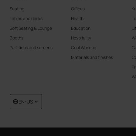
Seating
Offices
K
Tables and desks
Health
Te
Soft Seating & Lounge
Education
Li
Booths
Hospitality
W
Partitions and screens
Cool Working
Co
Materials and finishes
Co
Pr
We
EN-US