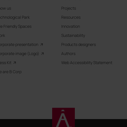
now us
Projects
chnological Park
Resources
fe Friendly Spaces
Innovation
ork
Sustainability
rporate presentation
Products designers
rporate image (Logo)
Authors
ess Kit
Web Accessibility Statement
 are B Corp