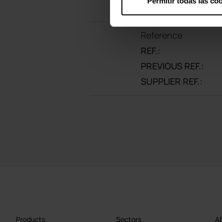
Permitir todas las co
Reference
REF.:
PREVIOUS REF.:
SUPPLIER REF.:
Products
Sectors
Ab