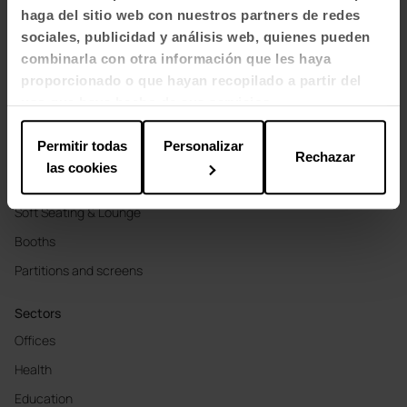
haga del sitio web con nuestros partners de redes
sociales, publicidad y análisis web, quienes pueden
EN-US
combinarla con otra información que les haya
proporcionado o que hayan recopilado a partir del
uso que haya hecho de sus servicios.
Products
Permitir todas
Personalizar
Seating
Rechazar
las cookies
Tables and desks
Soft Seating & Lounge
Booths
Partitions and screens
Sectors
Offices
Health
Education