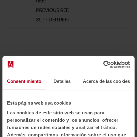
REF.:
PREVIOUS REF.:
SUPPLIER REF.:
Newsletter and social networks
Consentimiento
Detalles
Acerca de las cookies
We tell you how spaces redefine well-being, creativity and
productivity: new collections, articles, events and more.
Email newsletter
Esta página web usa cookies
Las cookies de este sitio web se usan para
Subscribe
personalizar el contenido y los anuncios, ofrecer
funciones de redes sociales y analizar el tráfico.
Además, compartimos información sobre el uso que
I have read and accept the
Privacy Policy