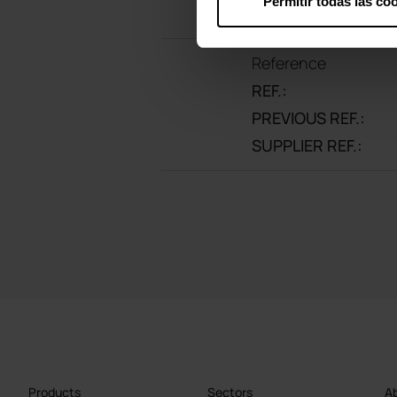
Permitir todas las co
Reference
REF.:
PREVIOUS REF.:
SUPPLIER REF.:
Products
Sectors
Ab