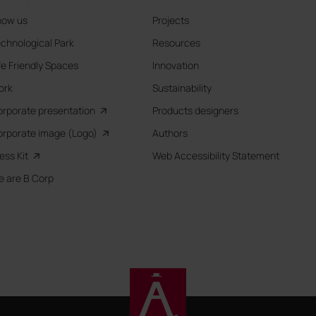
now us
Projects
chnological Park
Resources
fe Friendly Spaces
Innovation
ork
Sustainability
rporate presentation
Products designers
rporate image (Logo)
Authors
ess Kit
Web Accessibility Statement
 are B Corp