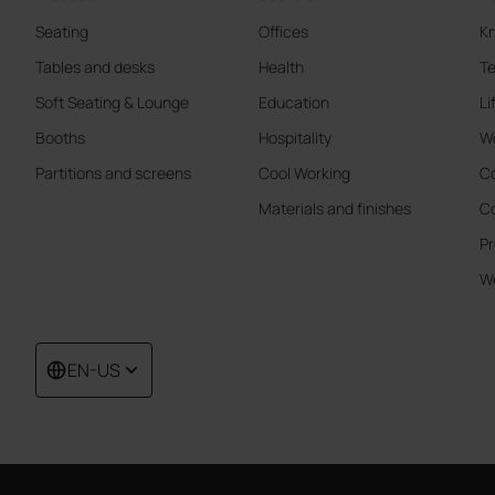
Seating
Offices
K
Tables and desks
Health
Te
Soft Seating & Lounge
Education
Li
Booths
Hospitality
W
Partitions and screens
Cool Working
Co
Materials and finishes
Co
Pr
We
EN-US