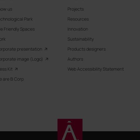
now us
Projects
chnological Park
Resources
fe Friendly Spaces
Innovation
ork
Sustainability
rporate presentation
Products designers
rporate image (Logo)
Authors
ess Kit
Web Accessibility Statement
 are B Corp