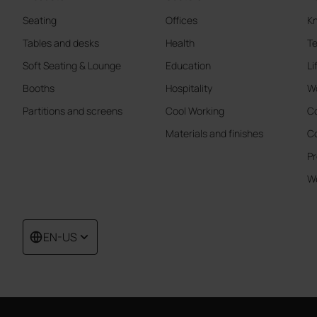
Seating
Offices
K
Tables and desks
Health
Te
Soft Seating & Lounge
Education
Li
Booths
Hospitality
W
Partitions and screens
Cool Working
Co
Materials and finishes
Co
Pr
We
EN-US