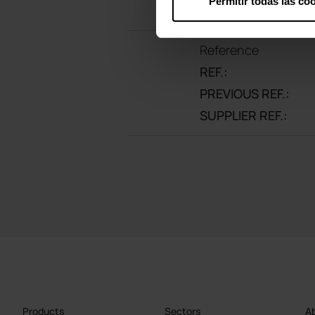
Permitir todas las co
Reference
REF.:
PREVIOUS REF.:
SUPPLIER REF.:
Products
Sectors
Ab