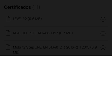
Certificados
( 11)
LEVEL®2 (0.6 MB)
REAL DECRETO RD 488/1997 (0.3 MB)
Mobility Step UNE-EN 61340-2-3:2016+2-1:2015 (0.9
MB)
Ver todo