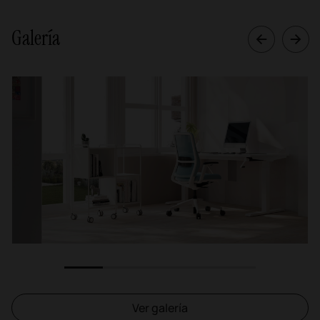
Galería
1
2
3
4
5
Ver galería