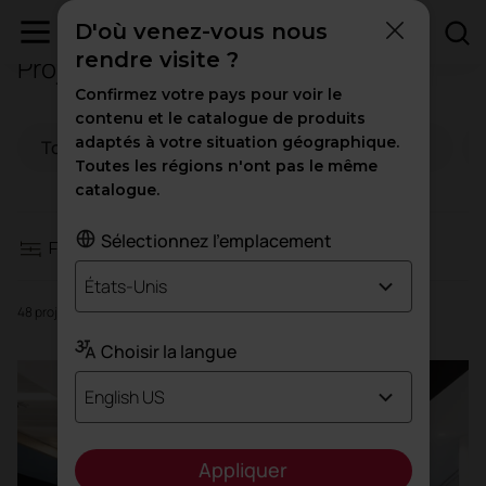
D'où venez-vous nous
rendre visite ?
Projets de bureau
Filtres
Confirmez votre pays pour voir le
contenu et le catalogue de produits
adaptés à votre situation géographique.
Tous
Espaces de travail
Hospitality
Espaces de travail
Toutes les régions n'ont pas le même
catalogue.
Hospitality
Sélectionnez l'emplacement
Filtres
L'éducation
États-Unis
48 projets
Santé
Choisir la langue
English US
Trafic élevé
Appliquer