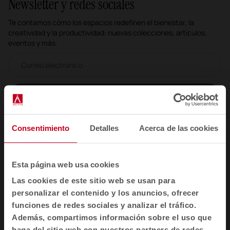
Newsletter y redes sociales
Te contamos cómo los espacios redefinen el bienestar, la
creatividad y la productividad: nuevas colecciones, artículos,
eventos y más.
Correo electrónico newsletter
Suscribirme
He leído y acepto la
Política de Privacidad
Consentimiento
Detalles
Acerca de las cookies
ES
Esta página web usa cookies
Las cookies de este sitio web se usan para
personalizar el contenido y los anuncios, ofrecer
Productos
funciones de redes sociales y analizar el tráfico.
Asientos
Además, compartimos información sobre el uso que
Mesas y escritorios
haga del sitio web con nuestros partners de redes