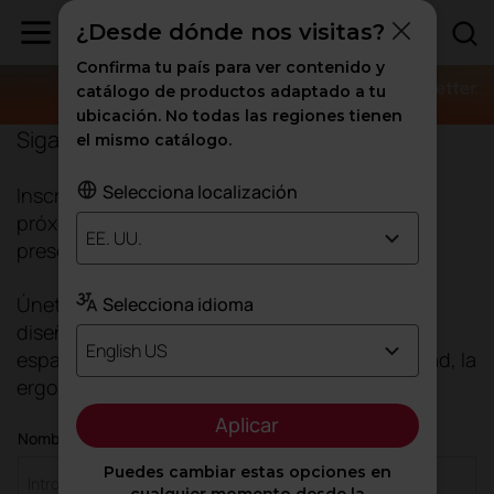
¿Desde dónde nos visitas?
Confirma tu país para ver contenido y
catálogo de productos adaptado a tu
ubicación. No todas las regiones tienen
Sigamos conectados
el mismo catálogo.
Selecciona localización
Inscríbete para asegurar tu plaza en nuestros
próximos eventos exclusivos, workshops y
EE. UU.
presentaciones de producto.
Únete a una comunidad de arquitectos y
Selecciona idioma
diseñadores que transforman el futuro de los
English US
espacios de trabajo a través de la sostenibilidad, la
ergonomía y el diseño mediterráneo.
Aplicar
Nombre *
Puedes cambiar estas opciones en