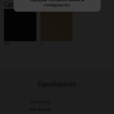
cualquier momento desde la
Carta ACTIU
configuración.
08
11
Especificaciones
Referencia
Ref. Actual: