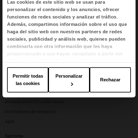
Las cookies de este sitio web se usan para
personalizar el contenido y los anuncios, ofrecer
ES
funciones de redes sociales y analizar el tráfico.
Además, compartimos información sobre el uso que
haga del sitio web con nuestros partners de redes
sociales, publicidad y análisis web, quienes pueden
Productos
combinarla con otra información que les haya
Asientos
proporcionado o que hayan recopilado a partir del
uso que haya hecho de sus servicios.
Mesas y escritorios
Sillones y sofás
Permitir todas
Personalizar
Rechazar
Cabinas
las cookies
Divisorias y biombos
Almacenamiento y estanterías
Mostradores de recepción
Agile
Sectores