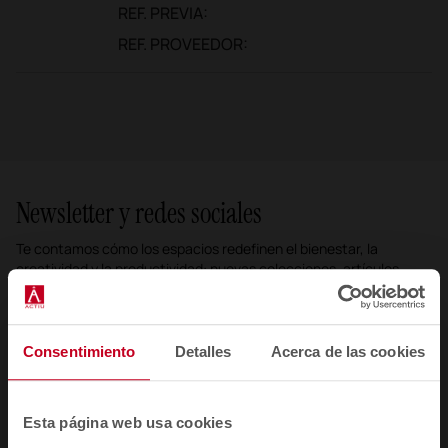
REF. PREVIA:
REF. PROVEEDOR:
Newsletter y redes sociales
Te contamos cómo los espacios redefinen el bienestar, la
creatividad y la productividad: nuevas colecciones, artículos,
eventos y más.
Correo electrónico newsletter
Consentimiento
Detalles
Acerca de las cookies
Suscribirme
Esta página web usa cookies
He leído y acepto la
Política de Privacidad