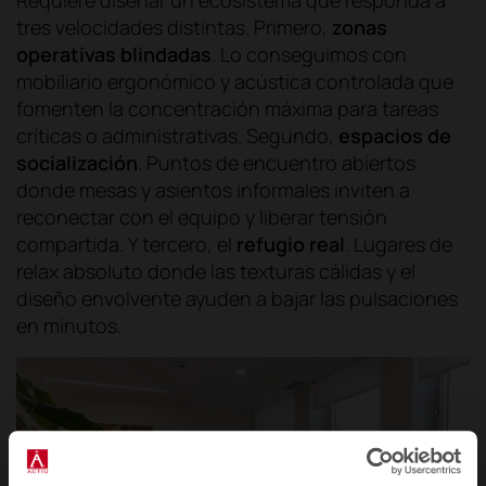
Requiere diseñar un ecosistema que responda a
tres velocidades distintas. Primero,
zonas
operativas blindadas
. Lo conseguimos con
mobiliario ergonómico y acústica controlada que
fomenten la concentración máxima para tareas
críticas o administrativas. Segundo,
espacios de
socialización
. Puntos de encuentro abiertos
donde mesas y asientos informales inviten a
reconectar con el equipo y liberar tensión
compartida. Y tercero, el
refugio real
. Lugares de
relax absoluto donde las texturas cálidas y el
diseño envolvente ayuden a bajar las pulsaciones
en minutos.