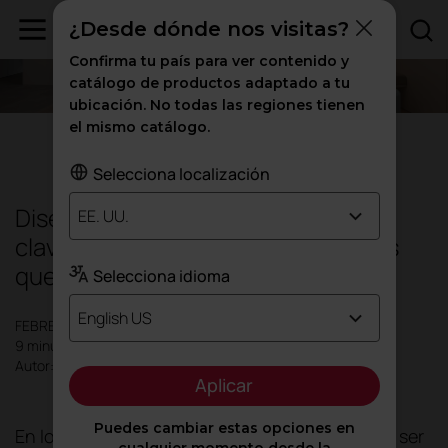
¿Desde dónde nos visitas?
Confirma tu país para ver contenido y
catálogo de productos adaptado a tu
ubicación. No todas las regiones tienen
el mismo catálogo.
Diseño
|
Inspiración
Selecciona localización
Diseño de espacios hospitalarios:
EE. UU.
claves actuales para crear entornos
que cuidan
Selecciona idioma
English US
FEBRERO 2026
9 minutos
Autor: Actiu
Aplicar
Puedes cambiar estas opciones en
En los
entornos sanitarios
, el espacio deja de ser