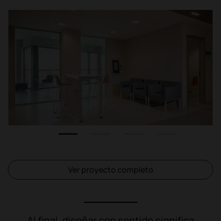
1
2
3
4
Ver proyecto completo
Al final, diseñar con sentido significa