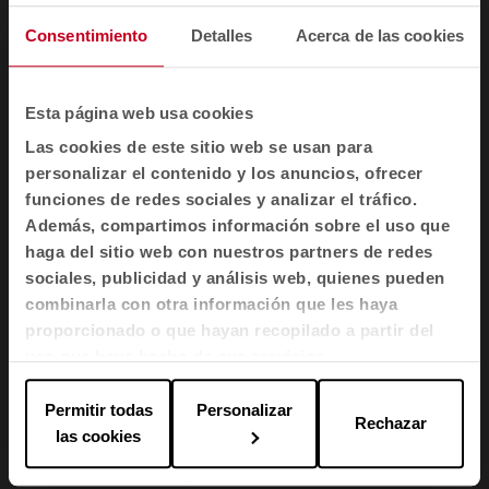
Consentimiento
Detalles
Acerca de las cookies
Esta página web usa cookies
Las cookies de este sitio web se usan para
personalizar el contenido y los anuncios, ofrecer
funciones de redes sociales y analizar el tráfico.
Zona operativa dentro del Hosptital 12 de Octubre de Madrid.
Además, compartimos información sobre el uso que
Blindar la atención. Ese es el objetivo de las
haga del sitio web con nuestros partners de redes
sociales, publicidad y análisis web, quienes pueden
zonas operativas, donde la ergonomía
combinarla con otra información que les haya
avanzada y el confort acústico se unen para
proporcionado o que hayan recopilado a partir del
crear espacios de trabajo fluidos y libres de
uso que haya hecho de sus servicios.
interrupciones.
Permitir todas
Personalizar
Rechazar
las cookies
El mobiliario debe ser la herramienta flexible que
articule estos cambios de estado sin fricción. Al