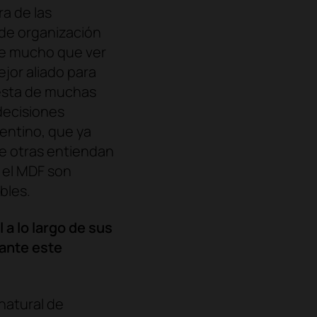
ra de las
 de organización
ene mucho que ver
jor aliado para
uesta de muchas
decisiones
entino, que ya
ue otras entiendan
 el MDF son
bles.
 a lo largo de sus
ante este
natural de