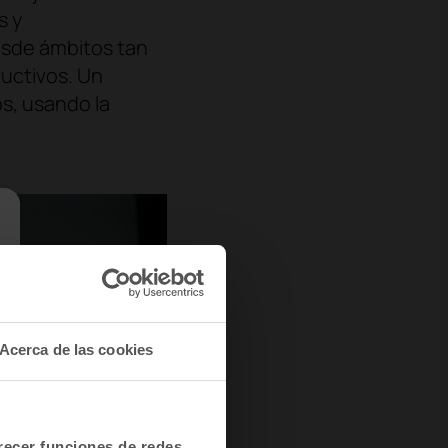
s y
esde ámbitos tan
ructivos. Un
s, usando la
Acerca de las cookies
frecer funciones de redes