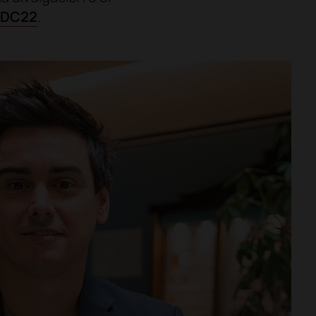
WDC22
.