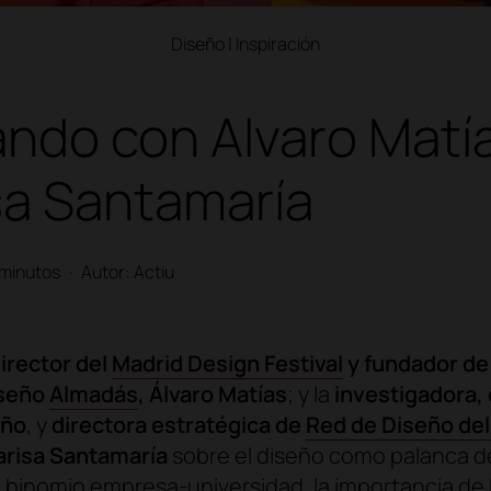
Diseño
|
Inspiración
ndo con Alvaro Matí
sa Santamaría
 minutos
·
Autor: Actiu
irector del
Madrid Design Festival
y fundador de 
iseño
Almadás
, Álvaro Matías
; y la
investigadora, 
eño
, y
directora estratégica de
Red de Diseño del
arisa Santamaría
sobre el diseño como palanca d
 binomio empresa-universidad, la importancia de l