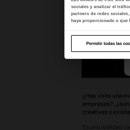
sociales y analizar el trá
partners de redes sociales
haya proporcionado o que h
Permitir todas las co
¿Has visto una ev
empresas?, ¿son 
creativas y exist
Es una realidad c