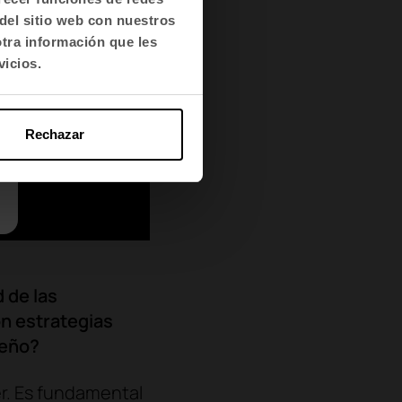
del sitio web con nuestros
otra información que les
vicios.
Rechazar
 de las
n estrategias
seño?
r. Es fundamental