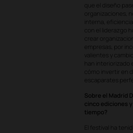
que el diseño pase
organizaciones, n
interna, eficienc
con el liderazgo h
crear organizacion
empresas, por inco
valientes y cambi
han interiorizado
cómo invertir en 
escaparates perfe
Sobre el Madrid D
cinco ediciones 
tiempo?
El festival ha ten