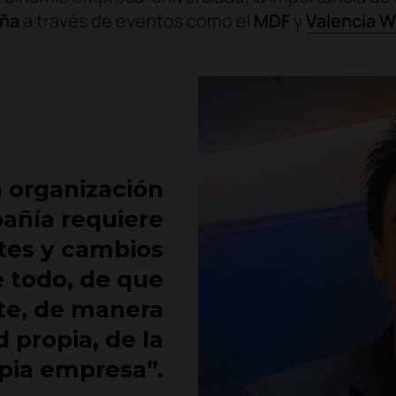
ña
a través de eventos como el
MDF
y
Valencia 
a organización
añía requiere
ntes y cambios
e todo, de que
rte, de manera
 propia, de la
pia empresa”.