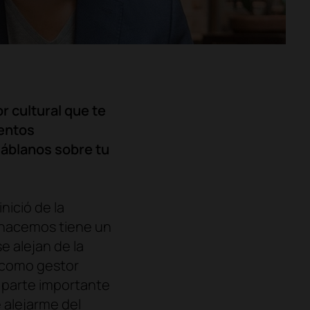
 cultural que te
mentos
Háblanos sobre tu
ició de la
e hacemos tiene un
e alejan de la
a como gestor
a parte importante
 alejarme del