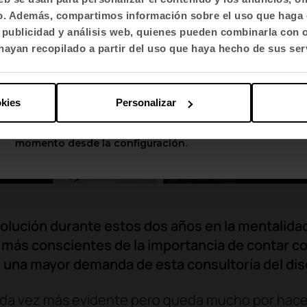
fico. Además, compartimos información sobre el uso que haga 
Selecciona idioma
, publicidad y análisis web, quienes pueden combinarla con 
English US
ayan recopilado a partir del uso que haya hecho de sus ser
Aplicar
okies
Personalizar
Puedes cambiar estas opciones en cualquier
momento desde la configuración.
olución durante estos dos años en la mentalidad
más conscientes de la importancia de contar co
e una mayor demanda de esta consultoría del di
ada vez más evidente pero queda mucho por hace