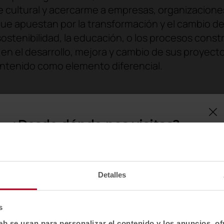
cultural y acercarme a empresas, organizacione
e apuestan por la transformación y el cambio d
ostenibilidad, la educación, o los procesos const
 el desarrollo, mejora y cambio de sus proyecto
contenido como elemento diferencial.
¿Desde dónde nos visitas?
Confirma tu país para ver contenido y catálogo
de productos adaptado a tu ubicación. No todas
las regiones tienen el mismo catálogo.
Detalles
Selecciona localización
EE. UU.
s
eb se usan para personalizar el contenido y los anuncios, o