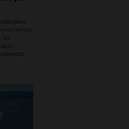
disciplina
po nos hemos
 las
mayor
respuesta