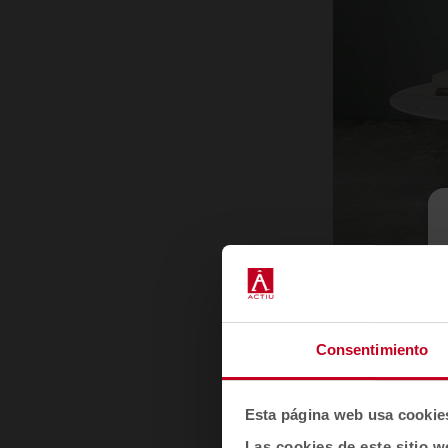
Consentimiento
¿Cómo fuero
Esta página web usa cookie
fundar Odos
Las cookies de este sitio w