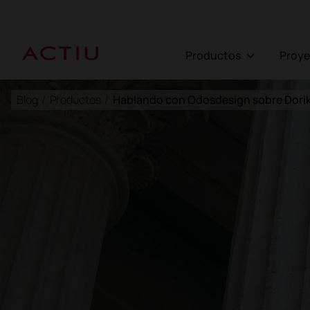
Productos
Proy
Blog
/
Productos
/
Hablando con Odosdesign sobre Dori