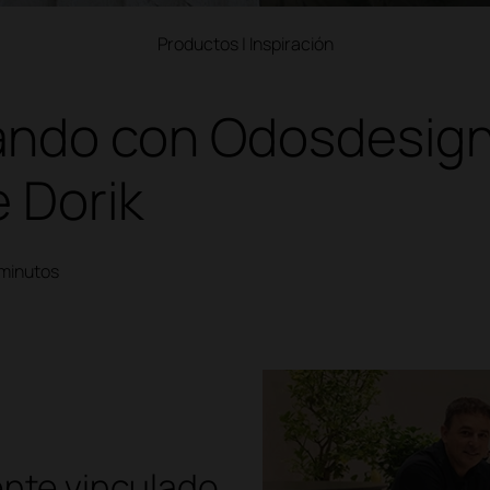
Productos
|
Inspiración
ando con Odosdesig
 Dorik
minutos
ente vinculado