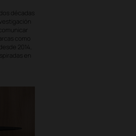
 dos décadas
investigación
y comunicar
 marcas como
 desde 2014,
spiradas en