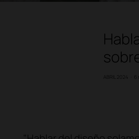
Habl
sobre
ABRIL 2024
·
6 
"Hablar del diseño solam