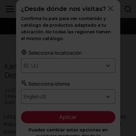
¿Desde dónde nos visitas?
Confirma tu país para ver contenido y
catálogo de productos adaptado a tu
ubicación. No todas las regiones tienen
el mismo catálogo.
Productos
Selecciona localización
Karbon, premio Red Dot Product
EE. UU.
Design Award 2019
Selecciona idioma
JULIO 2019
English US
3 minutos
Autor: Actiu
Los premios Red Dot 2019, uno de los galardones
Aplicar
más prestigiosos de diseño de producto a nivel
Puedes cambiar estas opciones en
internacional, han reconocido el
carácter