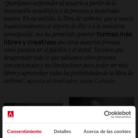
Queríamos sorprender al usuario a partir de la
“
innovación tecnológica y de procesos y materiales
nuevos. En ese sentido, la fibra de carbono, que se asocia
tradicionalmente al deporte de élite y a la industria
formas más
aeroespacial, nos ha permitido generar
libres y creativas
que otras materias primas,
como puedan ser el plástico y el metal. Tuvimos que
desaprender todo lo que sabíamos sobre procesos
convencionales y sus limitaciones para poder ser más
libres y aprovechar todas las posibilidades de la fibra de
carbono
”, apunta el diseñador Javier Cuñado.
Consentimiento
Detalles
Acerca de las cookies