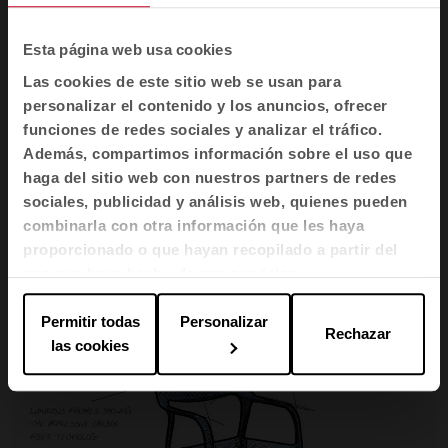
Esta página web usa cookies
Las cookies de este sitio web se usan para
personalizar el contenido y los anuncios, ofrecer
funciones de redes sociales y analizar el tráfico.
Además, compartimos información sobre el uso que
haga del sitio web con nuestros partners de redes
Las piezas son huecas por dentro, lo que hace que
sociales, publicidad y análisis web, quienes pueden
el peso de la silla sea apenas de
3 kilos
, pero a la
combinarla con otra información que les haya
vez es
muy resistente
gracias a las cualidades que
proporcionado o que hayan recopilado a partir del
le confiere la fibra de carbono.
uso que haya hecho de sus servicios.
Permitir todas
Personalizar
Rechazar
las cookies