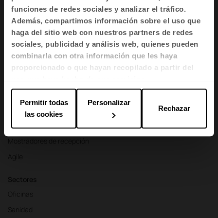
funciones de redes sociales y analizar el tráfico.
Además, compartimos información sobre el uso que
haga del sitio web con nuestros partners de redes
Productos
sociales, publicidad y análisis web, quienes pueden
Asientos
combinarla con otra información que les haya
Mesas y escritorios
proporcionado o que hayan recopilado a partir del
Sillones y sofás
uso que haya hecho de sus servicios.
Cabinas
Permitir todas
Personalizar
Rechazar
Divisorias y biombos
las cookies
Almacenamiento y estanterías
Mostradores de recepción
Agile
Sectores
Oficinas
Sanidad