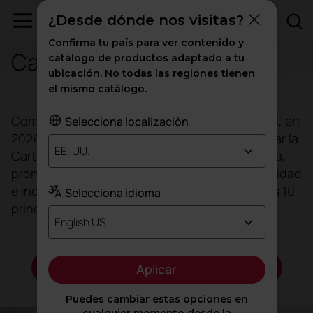
¿Desde dónde nos visitas?
Confirma tu país para ver contenido y
Carta de la Diversidad
catálogo de productos adaptado a tu
ubicación. No todas las regiones tienen
el mismo catálogo.
Como parte de nuestra política de inclusividad, en
Selecciona localización
2024 reafirmamos nuestro compromiso al firmar la
EE. UU.
Carta de la Diversidad Europea. De esta manera,
promovemos los principios de igualdad, diversidad
e inclusión en el ámbito laboral, adoptando los 10
Selecciona idioma
principios básicos que esta carta establece.
English US
Descargar Carta de la diversidad
Aplicar
Puedes cambiar estas opciones en