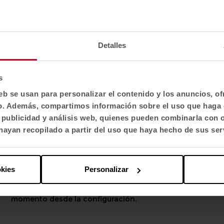
Confirma tu país para ver contenido y catálogo
de productos adaptado a tu ubicación. No todas
las regiones tienen el mismo catálogo.
Detalles
Selecciona localización
EE. UU.
s
eb se usan para personalizar el contenido y los anuncios, o
fico. Además, compartimos información sobre el uso que haga 
Selecciona idioma
, publicidad y análisis web, quienes pueden combinarla con 
English US
ayan recopilado a partir del uso que haya hecho de sus ser
Aplicar
okies
Personalizar
Puedes cambiar estas opciones en cualquier
momento desde la configuración.