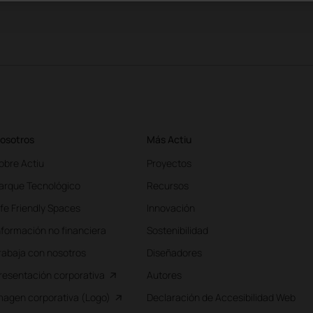
osotros
Más Actiu
obre Actiu
Proyectos
arque Tecnológico
Recursos
ife Friendly Spaces
Innovación
nformación no financiera
Sostenibilidad
rabaja con nosotros
Diseñadores
resentación corporativa
Autores
magen corporativa (Logo)
Declaración de Accesibilidad Web