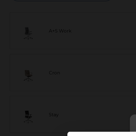
A+S Work
Cron
Stay