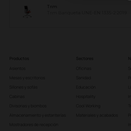
Trim
Trim Banqueta UNE-EN 1335-2:2019
Productos
Sectores
N
Asientos
Oficinas
S
Mesas y escritorios
Sanidad
P
Sillones y sofás
Educación
L
Cabinas
Hospitality
I
Divisorias y biombos
Cool Working
T
Almacenamiento y estanterías
Materiales y acabados
P
Mostradores de recepción
I