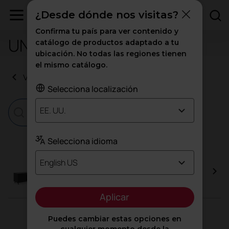
¿Desde dónde nos visitas?
Confirma tu país para ver contenido y
UNE-EN 14074:2005
catálogo de productos adaptado a tu
ubicación. No todas las regiones tienen
el mismo catálogo.
Volver a certificados
Selecciona localización
EE. UU.
Selecciona idioma
English US
Armario Arkitek
Aplicar
Puedes cambiar estas opciones en