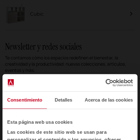
Cubic
Newsletter y redes sociales
Te contamos cómo los espacios redefinen el bienestar, la
creatividad y la productividad: nuevas colecciones, artículos,
eventos y más.
Correo electrónico newsletter
Consentimiento
Detalles
Acerca de las cookies
Suscribirme
He leído y acepto la
Política de Privacidad
Esta página web usa cookies
Las cookies de este sitio web se usan para
ES
personalizar el contenido y los anuncios, ofrecer