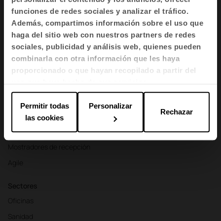
funciones de redes sociales y analizar el tráfico.
Además, compartimos información sobre el uso que
haga del sitio web con nuestros partners de redes
Productos
sociales, publicidad y análisis web, quienes pueden
Asientos
combinarla con otra información que les haya
Mesas y escritorios
proporcionado o que hayan recopilado a partir del
uso que haya hecho de sus servicios.
Sillones y sofás
Cabinas
Permitir todas
Personalizar
Rechazar
Divisorias y biombos
las cookies
Almacenamiento y estanterías
Mostradores de recepción
Agile
Sectores
Oficinas
Sanidad