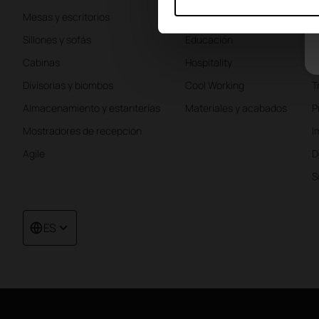
Mesas y escritorios
Sanidad
P
Sillones y sofás
Educación
L
Cabinas
Hospitality
I
Divisorias y biombos
Cool Working
T
Almacenamiento y estanterías
Materiales y acabados
P
Mostradores de recepción
I
Agile
D
S
ES