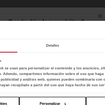
¿Desde dónde nos visitas?
Confirma tu país para ver contenido y catálogo
de productos adaptado a tu ubicación. No todas
las regiones tienen el mismo catálogo.
Detalles
Selecciona localización
EE. UU.
s
eb se usan para personalizar el contenido y los anuncios, o
fico. Además, compartimos información sobre el uso que haga 
Selecciona idioma
, publicidad y análisis web, quienes pueden combinarla con 
English US
ayan recopilado a partir del uso que haya hecho de sus ser
osotros
Más Actiu
Aplicar
obre Actiu
Proyectos
okies
Personalizar