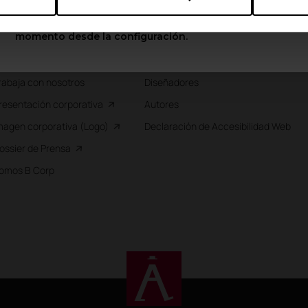
arque Tecnológico
Recursos
Puedes cambiar estas opciones en cualquier
momento desde la configuración.
ife Friendly Spaces
Innovación
nformación no financiera
Sostenibilidad
rabaja con nosotros
Diseñadores
resentación corporativa
Autores
magen corporativa (Logo)
Declaración de Accesibilidad Web
ossier de Prensa
omos B Corp