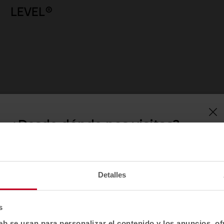
LEVEL®
¿Desde dónde nos visitas?
Confirma tu país para ver contenido y catálogo
de productos adaptado a tu ubicación. No todas
las regiones tienen el mismo catálogo.
Detalles
Selecciona localización
EE. UU.
s
eb se usan para personalizar el contenido y los anuncios, o