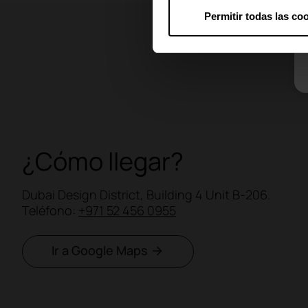
Permitir todas las co
¿Cómo llegar?
Dubai Design District, Building 4 Unit B-206.
Teléfono:
+971 52 456 0955
Ir a Google Maps