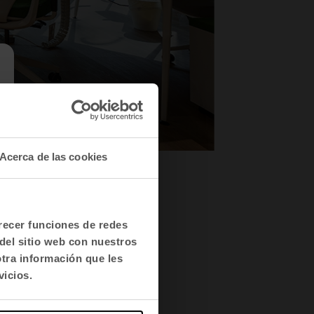
Acerca de las cookies
11
12
frecer funciones de redes
del sitio web con nuestros
otra información que les
vicios.