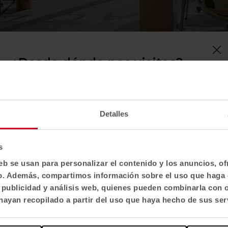
¿Desde dónde nos visitas?
Confirma tu país para ver contenido y catálogo
de productos adaptado a tu ubicación. No todas
las regiones tienen el mismo catálogo.
Detalles
Selecciona localización
3
4
5
6
7
8
9
10
EE. UU.
s
Ver todas las imágenes
eb se usan para personalizar el contenido y los anuncios, o
fico. Además, compartimos información sobre el uso que haga 
Selecciona idioma
, publicidad y análisis web, quienes pueden combinarla con 
English US
ayan recopilado a partir del uso que haya hecho de sus ser