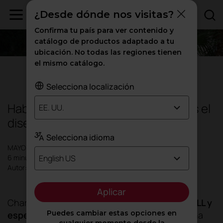
¿Desde dónde nos visitas?
Confirma tu país para ver contenido y
catálogo de productos adaptado a tu
ubicación. No todas las regiones tienen
el mismo catálogo.
Diseño
|
Oficinas
|
Inspiración
Selecciona localización
Hablando con Anna Ferrer : ¿Qué es el
EE. UU.
diseño biofílico?
Selecciona idioma
MAYO 2026
English US
6 minutos
Autor: Anna Ferrer
Aplicar
Charlamos con Anna Ferrer,
a
rquitecta AP WELL y
Puedes cambiar estas opciones en
especialista en diseño biofílico
. En 2007, Anna