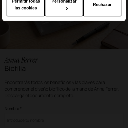
Permitir todas
Personalizar
Rechazar
las cookies
Anna Ferrer
Biofilia
Encontrarás todos los beneficios y las claves para
comprender el diseño biofílico de la mano de Anna Ferrer.
Descarga el documento completo.
Nombre *