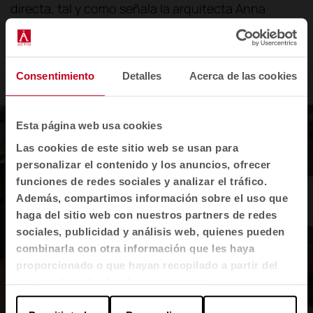
directa, tal y como señala la arquitecta Anna
Ferrer: una organización cimentada en el bienestar
de sus equipos no solo consigue multiplicar su
productividad, sino que se convierte en un imán
Consentimiento
Detalles
Acerca de las cookies
capaz de atraer y fidelizar a los mejores
profesionales.
Esta página web usa cookies
Las cookies de este sitio web se usan para
personalizar el contenido y los anuncios, ofrecer
funciones de redes sociales y analizar el tráfico.
Además, compartimos información sobre el uso que
haga del sitio web con nuestros partners de redes
sociales, publicidad y análisis web, quienes pueden
combinarla con otra información que les haya
proporcionado o que hayan recopilado a partir del
uso que haya hecho de sus servicios.