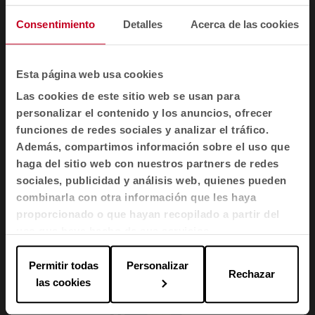
personas
Consentimiento
Detalles
Acerca de las cookies
Aplicando metodología científica, los doctores de
la Universidad de Sevilla, Ignacio Acosta y Samuel
Domínguez del Grupo de Arquitectura,
Esta página web usa cookies
Patrimonio y Sostenibilidad: Acústica, Iluminación,
Las cookies de este sitio web se usan para
Óptica y Energía abordan la importancia de la luz
personalizar el contenido y los anuncios, ofrecer
para la salud y el bienestar. -
25 min 58 s
funciones de redes sociales y analizar el tráfico.
Además, compartimos información sobre el uso que
haga del sitio web con nuestros partners de redes
ESCUCHAR
sociales, publicidad y análisis web, quienes pueden
combinarla con otra información que les haya
proporcionado o que hayan recopilado a partir del
uso que haya hecho de sus servicios.
Permitir todas
Personalizar
Rechazar
las cookies