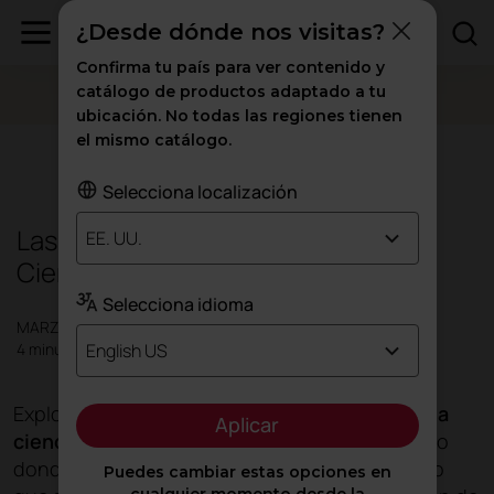
¿Desde dónde nos visitas?
Confirma tu país para ver contenido y
catálogo de productos adaptado a tu
ubicación. No todas las regiones tienen
el mismo catálogo.
Diseño
|
Inspiración
Selecciona localización
Las voces de la Neuroarquitectura:
EE. UU.
Ciencia & Diseño
Selecciona idioma
MARZO 2024
English US
4 minutos
Explorar la intersección entre la
arquitectura, la
Aplicar
ciencia y el diseño
revela un fascinante terreno
donde los espacios no solo se construyen, sino
Puedes cambiar estas opciones en