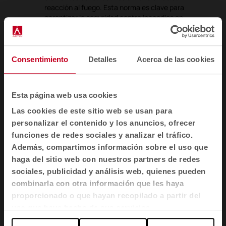
reacción al fuego. Esta norma es clave para
garantizar la seguridad contra incendios en
edificios.
UNE-EN 12727:01
Consentimiento
Detalles
Acerca de las cookies
La norma UNE-EN 12727:2001 establece los
requisitos de seguridad, durabilidad y resistencia
mecánica para asientos fijos no domésticos,
Esta página web usa cookies
como los que se utilizan en auditorios, cines,
Las cookies de este sitio web se usan para
teatros, salas de conferencias, estadios y
similares.
personalizar el contenido y los anuncios, ofrecer
funciones de redes sociales y analizar el tráfico.
Además, compartimos información sobre el uso que
UNE-EN ISO 354:2004
haga del sitio web con nuestros partners de redes
La norma UNE-EN ISO 354:2004 describe el
sociales, publicidad y análisis web, quienes pueden
método para medir la absorción acústica en
combinarla con otra información que les haya
materiales y sistemas en una sala de ensayo
reverberante. Es fundamental para evaluar cómo
proporcionado o que hayan recopilado a partir del
los materiales reducen el nivel de ruido en un
uso que haya hecho de sus servicios.
espacio, algo crucial en diseño arquitectónico,