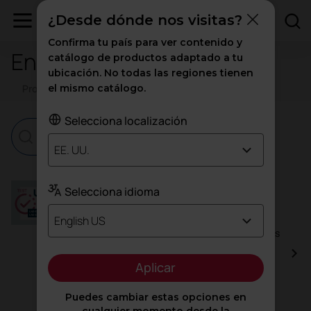
¿Desde dónde nos visitas?
Confirma tu país para ver contenido y
Ensayos de certificados
catálogo de productos adaptado a tu
ubicación. No todas las regiones tienen
Productos
el mismo catálogo.
Corporativos
Ensayos
Selecciona localización
EE. UU.
UNE-EN 527-2:2003 UNE-EN 527-3:2003
Selecciona idioma
Las normas UNE-EN 527-2:2003 y UNE-EN 527-
3:2003 son parte de un conjunto de estándares
English US
europeos que abordan los requisitos relacionados
con mobiliario de oficina, específicamente en
cuanto a la estabilidad y la seguridad de las
Aplicar
mesas y escritorios utilizados en entornos
laborales. Estas normas complementan la UNE-
Puedes cambiar estas opciones en
EN 527-1:2011, que regula las dimensiones y los