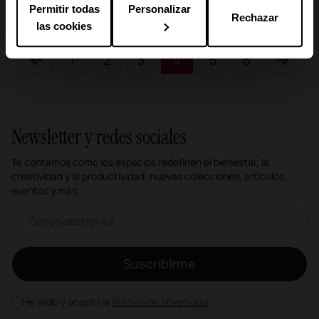
acústica ambiental e ingeniería de sonido.
Permitir todas
Personalizar
Rechazar
las cookies
1
2
3
4
5
6
Newsletter y redes sociales
Te contamos cómo los espacios redefinen el bienestar, la
creatividad y la productividad: nuevas colecciones, artículos,
eventos y más.
Correo electrónico newsletter
Suscribirme
He leído y acepto la
Política de Privacidad