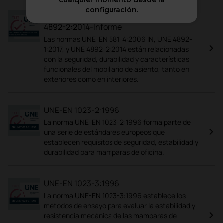
cualquier momento desde la
configuración.
UNE-EN 581-4:2006 IN + 4892-1:2017 +
4892-2:2014-Informe
Las normas UNE-EN 581-4:2006 IN, UNE 4892-
1:2017, y UNE 4892-2:2014 están relacionadas
con la seguridad, durabilidad y características
funcionales del mobiliario de asiento, tanto en
exteriores como en interiores.
UNE-EN 1023-2:1996
La norma UNE-EN 1023-2:1996 forma parte de
una serie de estándares europeos que
establecen requisitos de seguridad, estabilidad y
durabilidad para mamparas de oficina.
UNE-EN 1023-3:1996
La norma UNE-EN 1023-3:1996 establece los
métodos de ensayo para evaluar la estabilidad y
resistencia mecánica de las mamparas de