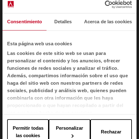
relacionadas con los requisitos de mobiliario de
almacenamiento de oficina, incluyendo criterios
de seguridad, funcionalidad y métodos de
ensayo. Estas normas son fundamentales para
Consentimiento
Detalles
Acerca de las cookies
garantizar que los sistemas de almacenamiento
en oficinas sean seguros, duraderos y
funcionales.
Esta página web usa cookies
Las cookies de este sitio web se usan para
BS 5852:2006
personalizar el contenido y los anuncios, ofrecer
La norma BS 5852:2006 es un estándar británico
funciones de redes sociales y analizar el tráfico.
que establece los métodos de prueba para
Además, compartimos información sobre el uso que
evaluar la resistencia a la ignición de materiales
haga del sitio web con nuestros partners de redes
de tapicería, como tejidos, espumas y otros
rellenos, frente a diversas fuentes de fuego. Esta
sociales, publicidad y análisis web, quienes pueden
norma es ampliamente utilizada en la industria
combinarla con otra información que les haya
del mobiliario para garantizar la seguridad contra
proporcionado o que hayan recopilado a partir del
incendios.
uso que haya hecho de sus servicios.
Permitir todas
Personalizar
Rechazar
1
2
3
4
5
6
las cookies