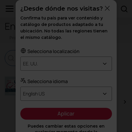
¿Desde dónde nos visitas?
Confirma tu país para ver contenido y
Ensayos de certificados
catálogo de productos adaptado a tu
ubicación. No todas las regiones tienen
Productos
el mismo catálogo.
Corporativos
Ensayos
Selecciona localización
EE. UU.
UNE-EN 581-1:2017 + 581:2-2016 + 16139-
Selecciona idioma
2013vc2015
English US
Las normas UNE-EN 581-1:2017, UNE-EN 581-
2:2016, y UNE-EN 16139:2013+A1:2015 están
relacionadas con los requisitos de seguridad,
durabilidad y estabilidad de mobiliario de asiento,
Aplicar
especialmente en contextos de uso público y
doméstico.
Puedes cambiar estas opciones en