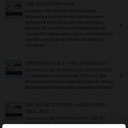
UNE-EN ISO 11201+3744
El ensayo UNE-EN ISO 11201+3744 hace
referencia a la medición del nivel de presión
sonora y de potencia sonora de máquinas y
equipos. Es una combinación habitual de dos
normas ISO relacionadas con el ruido emitido por
fuentes sonoras en el entorno de trabajo o
instalación.
UNE-EN 61340-2-3 + UNE-EN 61340-2-1
Las normas UNE-EN 61340-2-3 y UNE-EN 61340-
2-1 pertenecen a la serie UNE-EN 61340, que
establece directrices y requisitos para el manejo
de problemas relacionados con la electrostática.
UNE-EN 14073-2:2005 + 14073-3:2005 +
14074:2005
Las normas UNE-EN 14073-2:2005, UNE-EN
14073-3:2005, y UNE-EN 14074:2005 están