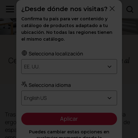
¿Desde dónde nos visitas?
Confirma tu país para ver contenido y
catálogo de productos adaptado a tu
ubicación. No todas las regiones tienen
el mismo catálogo.
Praga, República Checa
Selecciona localización
Centropol, unas oficinas que
miran al
EE. UU.
futuro
Selecciona idioma
English US
Objetivo
Tras convivir durante años con una inadecuada
Aplicar
ergonomía en el entorno de trabajo y una falta de
espacio derivada del rápido crecimiento de la
Puedes cambiar estas opciones en
empresa y el aumento de su número de