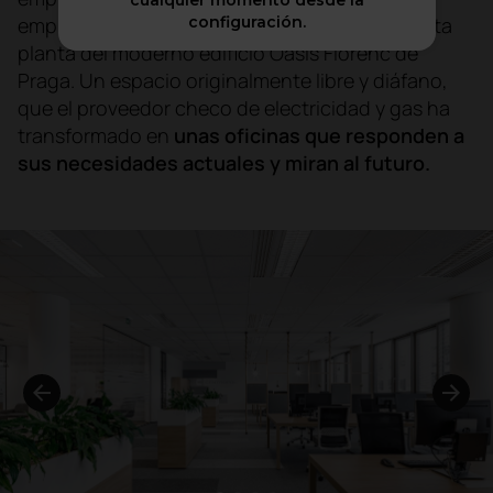
cualquier momento desde la
configuración.
empleados, Centropol se ha mudado a la quinta
planta del moderno edificio Oasis Florenc de
Praga. Un espacio originalmente libre y diáfano,
que el proveedor checo de electricidad y gas ha
transformado en
unas oficinas que responden a
sus necesidades actuales y miran al futuro.