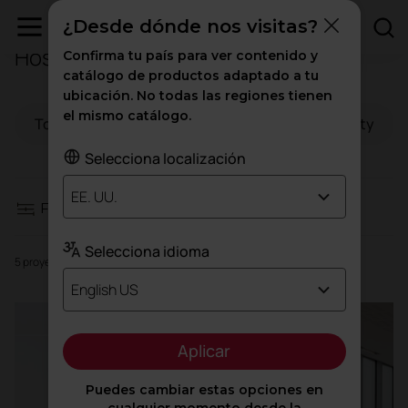
¿Desde dónde nos visitas?
Hospitales
Confirma tu país para ver contenido y
Filtros
catálogo de productos adaptado a tu
ubicación. No todas las regiones tienen
el mismo catálogo.
Todo
Espacios de trabajo
Hospitality
Espacios de trabajo
Selecciona localización
Hospitality
EE. UU.
Filtros
Educación
Selecciona idioma
5 proyectos
Sanidad
English US
Alto tránsito
Aplicar
Puedes cambiar estas opciones en