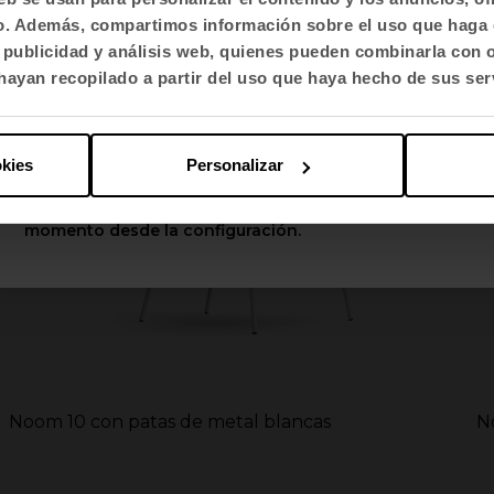
fico. Además, compartimos información sobre el uso que haga 
Selecciona idioma
, publicidad y análisis web, quienes pueden combinarla con 
English US
ayan recopilado a partir del uso que haya hecho de sus ser
Aplicar
okies
Personalizar
Puedes cambiar estas opciones en cualquier
momento desde la configuración.
Noom 10 con patas de metal blancas
N