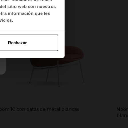
del sitio web con nuestros
otra información que les
vicios.
Rechazar
oom 10 con patas de metal blancas
Noom
blan