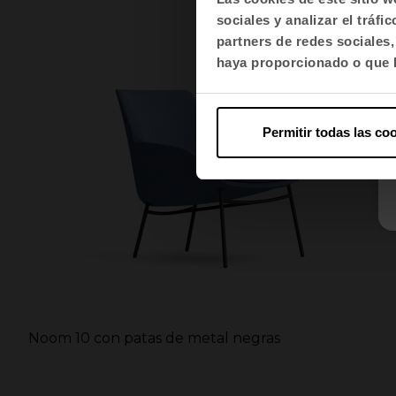
sociales y analizar el trá
partners de redes sociales
haya proporcionado o que h
Permitir todas las co
Noom 10 con patas de metal negras
n