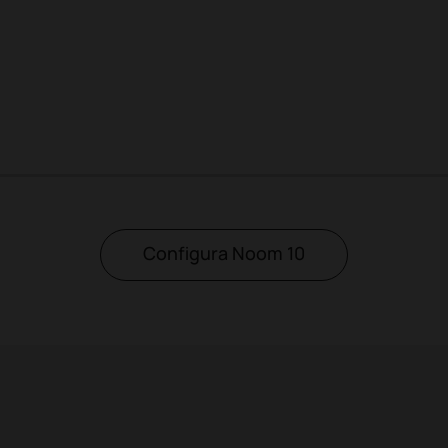
3
4
5
6
7
8
9
Configura Noom 10