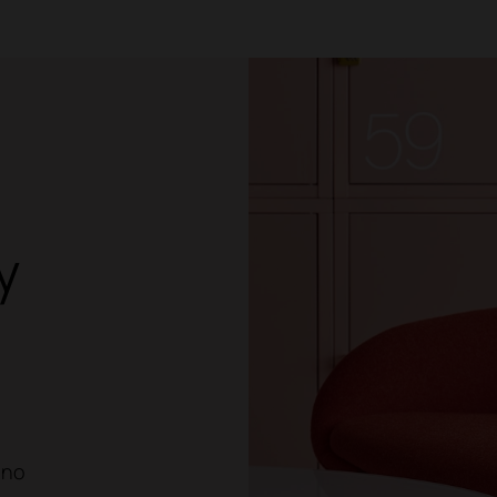
y
ano