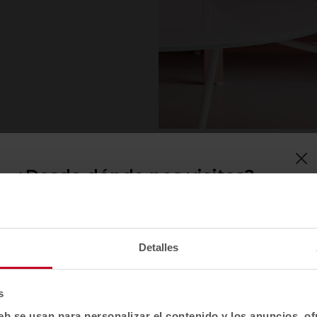
¿Desde dónde nos visitas?
Confirma tu país para ver contenido y catálogo
de productos adaptado a tu ubicación. No todas
las regiones tienen el mismo catálogo.
Detalles
Selecciona localización
EE. UU.
s
eb se usan para personalizar el contenido y los anuncios, o