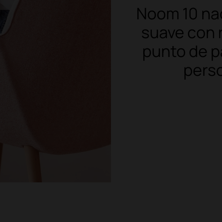
Noom 10 nac
suave con 
punto de p
perso