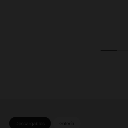
a
1
2
Descargables
Galería