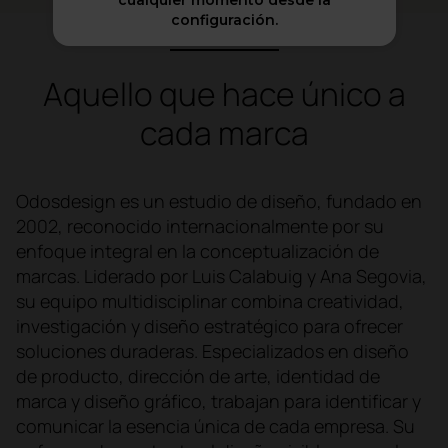
cualquier momento desde la
configuración.
Aquello que hace único a
cada marca
Odosdesign es un estudio de diseño, fundado en
2002, reconocido internacionalmente por su
enfoque integral en la conceptualización de
marcas. Liderado por Luis Calabuig y Ana Segovia,
su equipo multidisciplinar combina creatividad,
investigación y diseño estratégico para ofrecer
soluciones duraderas. Especializados en diseño
de producto, dirección de arte, identidad de
marca y diseño gráfico, trabajan para identificar y
comunicar la esencia única de cada empresa. Su