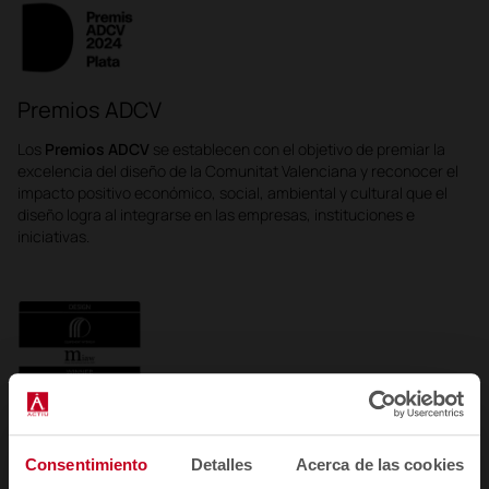
Premios ADCV
Los
Premios ADCV
se establecen con el objetivo de premiar la
excelencia del diseño de la Comunitat Valenciana y reconocer el
impacto positivo económico, social, ambiental y cultural que el
diseño logra al integrarse en las empresas, instituciones e
iniciativas.
Muuuz International Awards
Los
Premios Internacionales Muuuz (MIAW)
son organizados
Consentimiento
Detalles
Acerca de las cookies
por
muuuz
, en colaboración con
la revista D'A
. Desde hace más