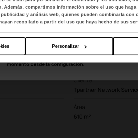
y de color a las diferentes zonas”
, añade Colet.
fico. Además, compartimos información sobre el uso que haga 
Selecciona idioma
, publicidad y análisis web, quienes pueden combinarla con 
English US
ayan recopilado a partir del uso que haya hecho de sus ser
Aplicar
okies
Personalizar
Puedes cambiar estas opciones en cualquier
momento desde la configuración.
Cliente
Tpartner Network Servic
Área
610 m²