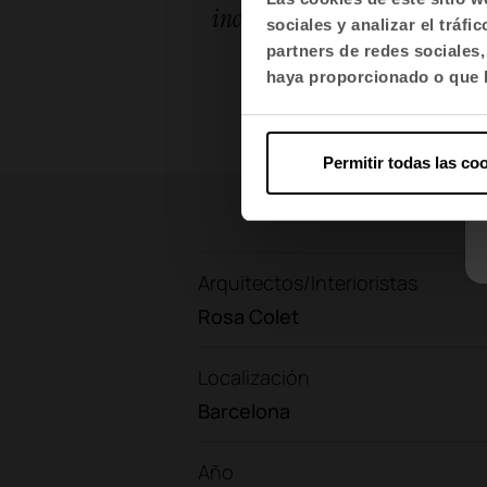
incorporando un giro estético 
sociales y analizar el trá
partners de redes sociales
haya proporcionado o que h
Permitir todas las co
Arquitectos/Interioristas
Rosa Colet
Localización
Barcelona
Año