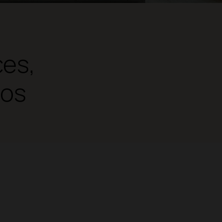
ces,
dos