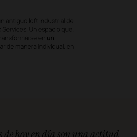
n antiguo loft industrial de
 Services. Un espacio que,
 transformarse en
un
r de manera individual, en
as de hoy en día son una actitud