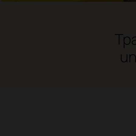
Tpa
un