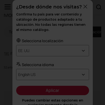
¿Desde dónde nos visitas?
Mobiliario para Educación
Confirma tu país para ver contenido y
Filtros
catálogo de productos adaptado a tu
ubicación. No todas las regiones tienen
el mismo catálogo.
Todo
Oficinas
Sanidad
Educación
Asientos
Selecciona localización
Almacenamiento y estanterías
EE. UU.
Filtros
Mesas y escritorios
Selecciona idioma
32 artículos
Mostradores de recepción
English US
Asientos
Sillones y sofás
Aplicar
Puedes cambiar estas opciones en
Agile