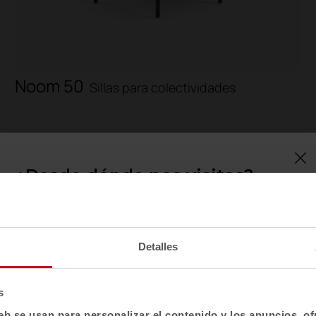
Noom 50
Sillas para colectividades
¿Desde dónde nos visitas?
Confirma tu país para ver contenido y catálogo
de productos adaptado a tu ubicación. No todas
las regiones tienen el mismo catálogo.
Detalles
Selecciona localización
EE. UU.
s
eb se usan para personalizar el contenido y los anuncios, o