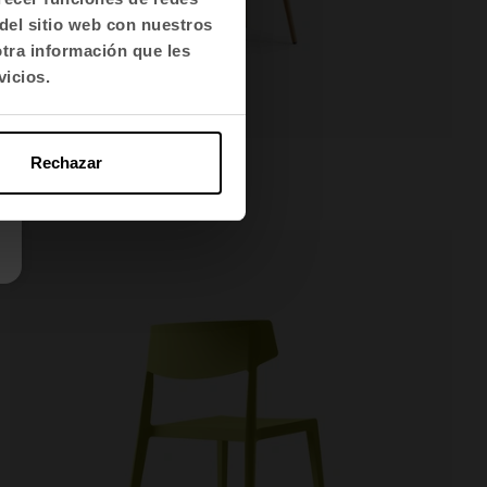
del sitio web con nuestros
otra información que les
vicios.
Noom 40
Taburetes
Rechazar