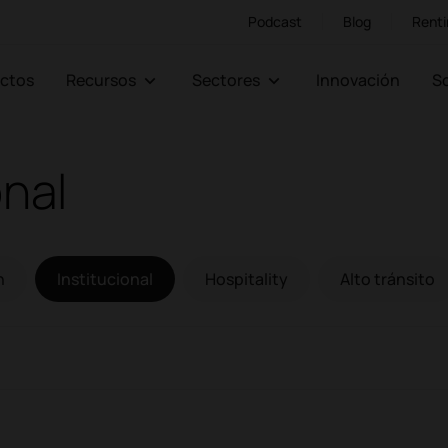
Podcast
Blog
Renti
ectos
Recursos
Sectores
Innovación
onal
n
Institucional
Hospitality
Alto tránsito
critorios
Sillones y sofás