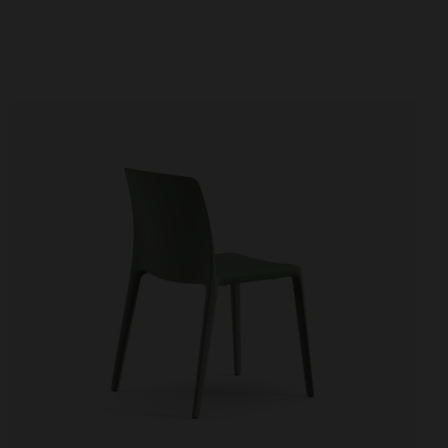
Cabinas
Divisorias y biombos