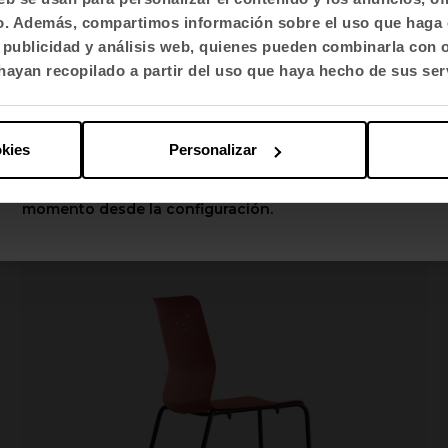
fico. Además, compartimos información sobre el uso que haga 
Selecciona idioma
, publicidad y análisis web, quienes pueden combinarla con 
English US
ayan recopilado a partir del uso que haya hecho de sus ser
Banqueta Mit
Aplicar
Taburetes
okies
Personalizar
Puedes cambiar estas opciones en cualquier
momento desde la configuración.