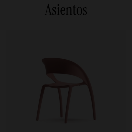
Asientos
oficina
Sillones y sofás
evables
Agile
 reunión
Agile
ra videollamadas
pitality
iliares
es de recepción
res de recepción