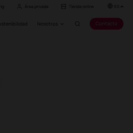
ng
Área privada
Tienda online
ES
Contacto
Sostenibilidad
Nosotros
Cabinas
Divisorias y biombos