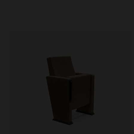
Sillas de oficina
Mesas de 
Sillas para colectividades
Mesas el
Taburetes
Mesas de
Sillas para reunión
Mesas pa
Bancadas de espera
Mesas hos
Butacas para auditorios
Mesas aux
Almacenamiento y estanterías
Mostrador
Armarios
Mostrado
Estanterías para bibliotecas
Filtrar