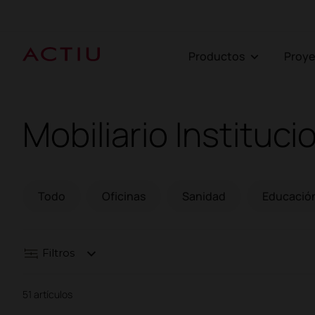
Productos
Proy
Mobiliario Instituci
Todo
Oficinas
Sanidad
Educació
Filtros
51 artículos
Asientos
Mesas y es