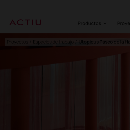
Productos
Proy
Proyectos
/
Espacios de trabajo
/
Utopicus Paseo de la H