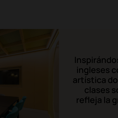
Inspirándos
ingleses 
artística d
clases s
refleja la